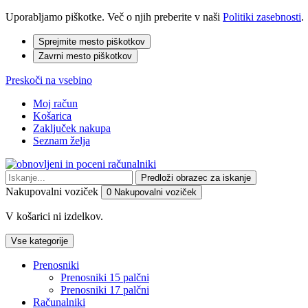
Uporabljamo piškotke. Več o njih preberite v naši
Politiki zasebnosti
.
Sprejmite
mesto piškotkov
Zavrni
mesto piškotkov
Preskoči na vsebino
Moj račun
Košarica
Zaključek nakupa
Seznam želja
Predloži obrazec za iskanje
Nakupovalni voziček
0
Nakupovalni voziček
V košarici ni izdelkov.
Vse kategorije
Prenosniki
Prenosniki 15 palčni
Prenosniki 17 palčni
Računalniki