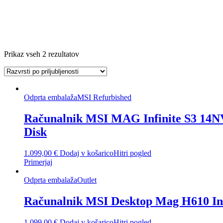
Prikaz vseh 2 rezultatov
Odprta embalaža
MSI Refurbished
Računalnik MSI MAG Infinite S3 14NV
Disk
1.099,00
€
Dodaj v košarico
Hitri pogled
Primerjaj
Odprta embalaža
Outlet
Računalnik MSI Desktop Mag H610 Infi
1.099,00
€
Dodaj v košarico
Hitri pogled