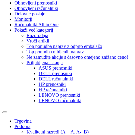
Obnovljeni prenosniki
Obnovljeni računalniki
Delovne postaje
Monitorji
Računalniki All in One
Pokaži več kategorij
Razprodaja
Vroči artikli
Top ponudba naprav z odprto embalažo
Top ponudba rabljenih naprav
Ne zamudite akcije s časovno omejeno znižano ceno!
Priljubljena iskanja
ASUS prenosniki
DELL prenosniki
DELL računalniki
HP prenosniki
HP računalniki
LENOVO prenosniki
LENOVO računalniki
Trgovina
Podpora
Kvalitetni razredi (A+, A, A-, B)