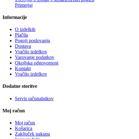
Primerjaj
Informacije
O izdelkih
Plačila
Pogoji poslovanja
Dostava
Vračilo izdelkov
Varovanje podatkov
Okoljska odgovornost
Kontakt
Vračilo izdelkov
Dodatne storitve
Servis računalnikov
Moj račun
Moj račun
Košarica
Zaključek nakupa