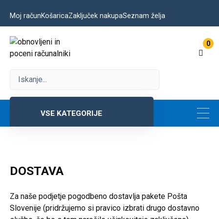
Preskoči
Moj račun
Košarica
Zaključek nakupa
Seznam želja
na
vsebino
Nakupo
0
voziče
VSE KATEGORIJE
DOSTAVA
Za naše podjetje pogodbeno dostavlja pakete Pošta
Slovenije (pridržujemo si pravico izbrati drugo dostavno