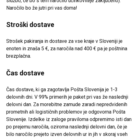
službo, če bo s tem naročilo učinkoviteje zaključeno).
Naročilo bo že jutri pri vas doma!
Stroški dostave
Strošek pakiranja in dostave za vse kraje v Sloveniji je
enoten in znaša 5 €, za naročila nad 400 € pa je poštnina
brezplačna.
Čas dostave
Čas dostave, ki ga zagotavlja Pošta Slovenija je 1-3
delovnih dni. V 99% primerih je paket pri vas že naslednji
delovni dan. Za morebitne zamude zaradi nepredvidenih
prometnih ali logističnih problemov je odgovorna Pošta
Slovenije. Izdelke iz zaloge praviloma odpremimo isti dan
po prejemu naročila, oziroma naslednji delovni dan, če je
bilo naročilo prejeto izven delovnih ur in jih v skoraj vseh